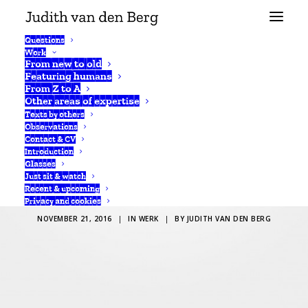
Questions
Work
From new to old
Featuring humans
From Z to A
Other areas of expertise
Texts by others
Observations
Contact & CV
Introduction
Glasses
Just sit & watch
Superduo
Recent & upcoming
Privacy and cookies
NOVEMBER 21, 2016
|
IN
WERK
|
BY
JUDITH VAN DEN BERG